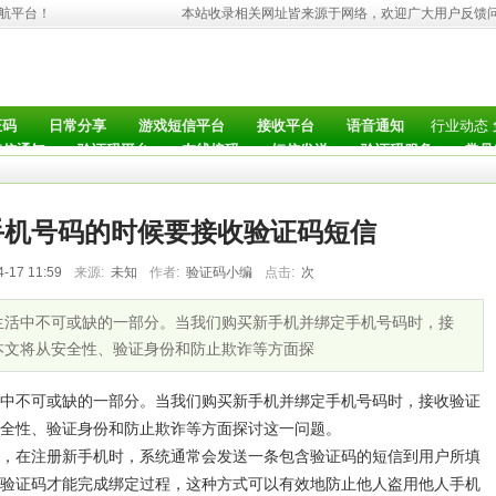
导航平台！
本站收录相关网址皆来源于网络，欢迎广大用户反馈
行业动态
证码
日常分享
游戏短信平台
接收平台
语音通知
短信通知
验证码平台
在线接码
短信发送
验证码服务
常见
手机号码的时候要接收验证码短信
4-17 11:59
来源:
未知
作者:
验证码小编
点击:
次
生活中不可或缺的一部分。当我们购买新手机并绑定手机号码时，接
本文将从安全性、验证身份和防止欺诈等方面探
中不可或缺的一部分。当我们购买新手机并绑定手机号码时，接收验证
全性、验证身份和防止欺诈等方面探讨这一问题。
，在注册新手机时，系统通常会发送一条包含验证码的短信到用户所填
验证码才能完成绑定过程，这种方式可以有效地防止他人盗用他人手机