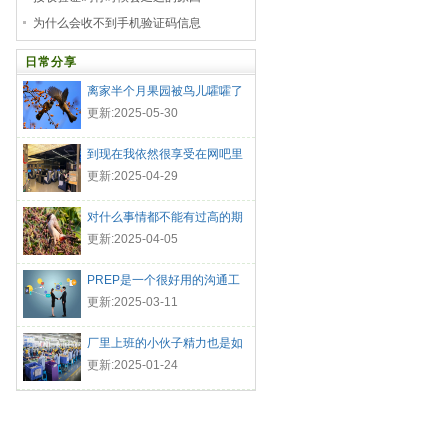
为什么会收不到手机验证码信息
日常分享
离家半个月果园被鸟儿嚯嚯了
更新:2025-05-30
到现在我依然很享受在网吧里
的生
更新:2025-04-29
对什么事情都不能有过高的期
待
更新:2025-04-05
PREP是一个很好用的沟通工
具
更新:2025-03-11
厂里上班的小伙子精力也是如
此的
更新:2025-01-24