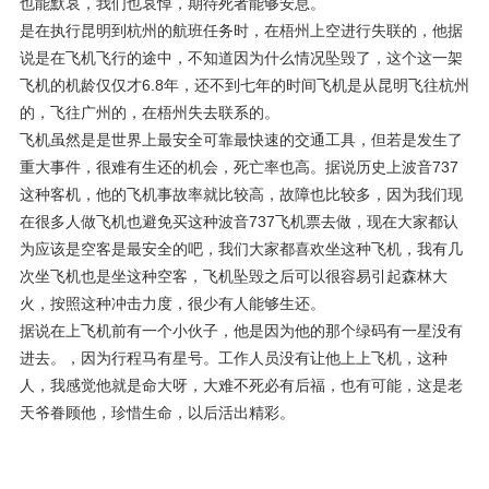
也能默哀，我们也哀悼，期待死者能够安息。
是在执行昆明到杭州的航班任务时，在梧州上空进行失联的，他据
说是在飞机飞行的途中，不知道因为什么情况坠毁了，这个这一架
飞机的机龄仅仅才6.8年，还不到七年的时间飞机是从昆明飞往杭州
的，飞往广州的，在梧州失去联系的。
飞机虽然是是世界上最安全可靠最快速的交通工具，但若是发生了
重大事件，很难有生还的机会，死亡率也高。据说历史上波音737
这种客机，他的飞机事故率就比较高，故障也比较多，因为我们现
在很多人做飞机也避免买这种波音737飞机票去做，现在大家都认
为应该是空客是最安全的吧，我们大家都喜欢坐这种飞机，我有几
次坐飞机也是坐这种空客，飞机坠毁之后可以很容易引起森林大
火，按照这种冲击力度，很少有人能够生还。
据说在上飞机前有一个小伙子，他是因为他的那个绿码有一星没有
进去。，因为行程马有星号。工作人员没有让他上上飞机，这种
人，我感觉他就是命大呀，大难不死必有后福，也有可能，这是老
天爷眷顾他，珍惜生命，以后活出精彩。