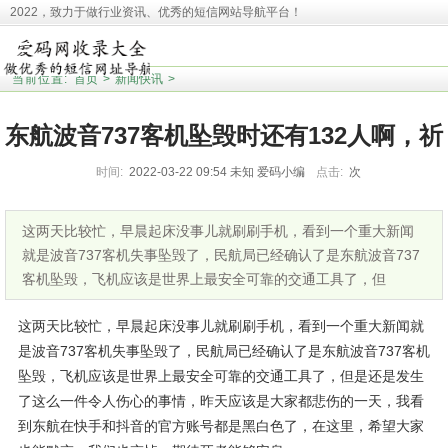
2022，致力于做行业资讯、优秀的短信网站导航平台！
本站收录相关网址皆来源于网络，欢迎广大用户反馈问题网站，本站将第一时间清
理！并且提醒大家！
当前位置:
首页
>
新闻快讯
>
东航波音737客机坠毁时还有132人啊，祈
时间:
2022-03-22 09:54
未知
爱码小编
点击:
次
祷、默哀
这两天比较忙，早晨起床没事儿就刷刷手机，看到一个重大新闻
就是波音737客机失事坠毁了，民航局已经确认了是东航波音737
客机坠毁，飞机应该是世界上最安全可靠的交通工具了，但
这两天比较忙，早晨起床没事儿就刷刷手机，看到一个重大新闻就
是波音737客机失事坠毁了，民航局已经确认了是东航波音737客机
坠毁，飞机应该是世界上最安全可靠的交通工具了，但是还是发生
了这么一件令人伤心的事情，昨天应该是大家都悲伤的一天，我看
到东航在快手和抖音的官方账号都是黑白色了，在这里，希望大家