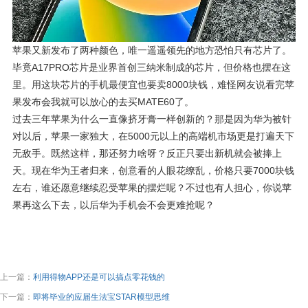
苹果又新发布了两种颜色，唯一遥遥领先的地方恐怕只有芯片了。
毕竟A17PRO芯片是业界首创三纳米制成的芯片，但价格也摆在这
里。用这块芯片的手机最便宜也要卖8000块钱，难怪网友说看完苹
果发布会我就可以放心的去买MATE60了。
过去三年苹果为什么一直像挤牙膏一样创新的？那是因为华为被针
对以后，苹果一家独大，在5000元以上的高端机市场更是打遍天下
无敌手。既然这样，那还努力啥呀？反正只要出新机就会被捧上
天。现在华为王者归来，创意看的人眼花缭乱，价格只要7000块钱
左右，谁还愿意继续忍受苹果的摆烂呢？不过也有人担心，你说苹
果再这么下去，以后华为手机会不会更难抢呢？
上一篇：
利用得物APP还是可以搞点零花钱的
下一篇：
即将毕业的应届生法宝STAR模型思维