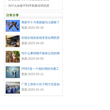
为什么会收不到手机验证码信息
日常分享
离家半个月果园被鸟儿嚯嚯了
更新:2025-05-30
到现在我依然很享受在网吧里
的生
更新:2025-04-29
对什么事情都不能有过高的期
待
更新:2025-04-05
PREP是一个很好用的沟通工
具
更新:2025-03-11
厂里上班的小伙子精力也是如
此的
更新:2025-01-24