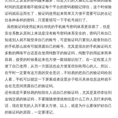
久而久之设置的密码越来越多，但是人们的大脑记忆是有限的随着
时间的流逝谁都不能保证每个平台的密码都能记得住，这个时候验
证码就应运而生了，验证码使用起来简单又方便不需要可以的去记
住各种各样的密码，只需要填写一下手机号就行了。
虽然验证码使用起来比传统的手机账号密码体系更容易了，但是
安全系数从原则上来说是没有账号密码体系安全的，密码只有自己
知道别人就不能登录自己的账号，可是验证码只要别人能拿到自己
的手机那么就有可能泄露自己的账号。尤其是现在的手机验证码大
多数的网络平台还是在使用纯数字的验证码，纯数字的用起来简单
容易，接受的时候看起来也方便一眼就能识别了。在一定程度上方
便了自己使用，从另一方面说也会方便某些别有用心的人。所以，
在平时一定要有这方面的安全意识，不轻易的把自己的验证码给别
人看，手机可以锁定一下屏幕或者设置步子暗示具体信息这样就不
会在无意间泄露自己的验证码。
还有就是不要轻易的给陌生人说自己的验证码，尤其是某些牵扯到
金钱交易的验证码，不要随随便便就相信是什么工作人员打来的电
话，现在冒充的人员不要太方便。以上，就是为什么要保护好自己
的验证码的原因，一定要谨记。